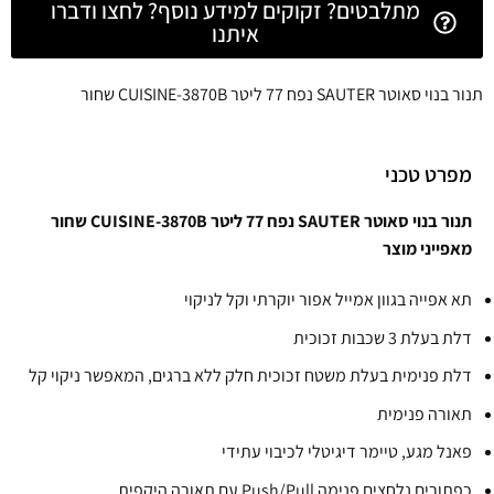
מתלבטים? זקוקים למידע נוסף? לחצו ודברו
איתנו
תנור בנוי סאוטר SAUTER נפח 77 ליטר CUISINE-3870B שחור
מפרט טכני
תנור בנוי סאוטר SAUTER נפח 77 ליטר CUISINE-3870B שחור
מאפייני מוצר
תא אפייה בגוון אמייל אפור יוקרתי וקל לניקוי
דלת בעלת 3 שכבות זכוכית
דלת פנימית בעלת משטח זכוכית חלק ללא ברגים, המאפשר ניקוי קל
תאורה פנימית
פאנל מגע, טיימר דיגיטלי לכיבוי עתידי
כפתורים נלחצים פנימה Push/Pull עם תאורה היקפית