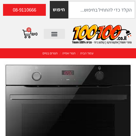
08-9110666
חיפוש
0
₪
0
עמוד הבית
/
תנורי אפייה
/
תנורים בנויים