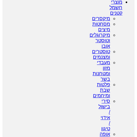
מוצרי
חשמל
קטנים
מיקסרים
מסחטות
מיצים
מיקרוגלים
וטוסטר
אובן
טוסטרים
ומצנמים
מעבדי
מזון
ומטחנות
בשר
פלטות
שבת
ומיחמים
סירי
בישול
/
אידוי
/
טיגון
אופה