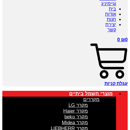
וגיימיניג
בית
אודות
חנות
יצירת
קשר
0
₪
0
עגלת קניות
מוצרי חשמל ביתיים
מקררים
מקרר LG
מקרר Haier
מקרר beko
מקרר Midea
מקרר LIEBHERR