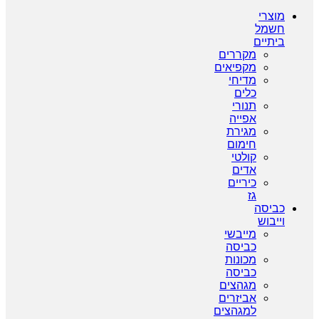
מוצרי
חשמל
ביתיים
מקררים
מקפיאים
מדיחי
כלים
תנורי
אפייה
מגירת
חימום
קולטי
אדים
כיריים
גז
כביסה
וייבוש
מייבשי
כביסה
מכונות
כביסה
מגהצים
אביזרים
למגהצים