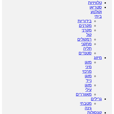
טלוויזיות
סטריאו
וקולנוע
ביתי
בידוריות
מקרנים
מקרני
קול
רמקולים
מתקני
תליה
סטנדים
מיזוג
מזגן
מיני
מרכזי
מזגן
נייד
מזגן
עילי
מאווררים
גרילים
מטבחי
גינה
קונסולות