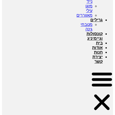
נייד
מזגן
עילי
מאווררים
גרילים
מטבחי
גינה
קונסולות
וגיימיניג
בית
אודות
חנות
יצירת
קשר