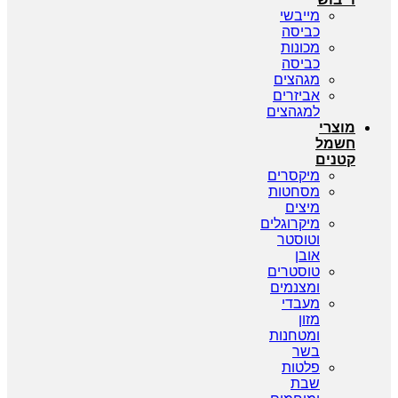
מייבשי
כביסה
מכונות
כביסה
מגהצים
אביזרים
למגהצים
מוצרי
חשמל
קטנים
מיקסרים
מסחטות
מיצים
מיקרוגלים
וטוסטר
אובן
טוסטרים
ומצנמים
מעבדי
מזון
ומטחנות
בשר
פלטות
שבת