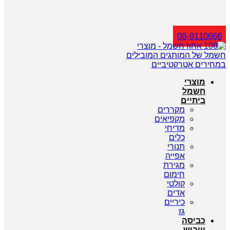
חיפוש
08-9110666
מוצרי
חשמל
ביתיים
מקררים
מקפיאים
מדיחי
כלים
תנורי
אפייה
מגירת
חימום
קולטי
אדים
כיריים
גז
כביסה
וייבוש