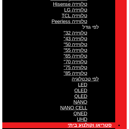
טלוויזיה Hisense
טלוויזיה LG
טלוויזיה TCL
טלוויזיה Peerless
לפי גודל
טלוויזיה 32"
טלוויזיה 43"
טלוויזיה 50"
טלוויזיה 55"
טלוויזיה 65"
טלוויזיה 70"
טלוויזיה 75"
טלוויזיה 85"
לפי טכנולוגיה
LED
OLED
QLED
NANO
NANO CELL
QNED
UHD
סטריאו וקולנוע ביתי