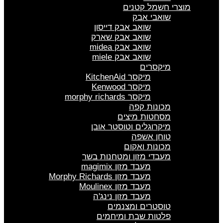
מוצרי חשמל קטנים
שואבי אבק
שואב אבק דייסון
שואב אבק שארק
שואב אבק midea
שואב אבק miele
מיקסרים
מיקסר KitchenAid
מיקסר Kenwood
מיקסר morphy richards
מכונות קפה
מסחטות מיצים
מיקרוגלים וטוסטר אובן
טוחן אשפה
מכונות ואקום
מעבדי מזון ומטחנות בשר
מעבד מזון magimix
מעבד מזון Morphy Richards
מעבד מזון Moulinex
מעבד מזון נינג'ה
טוסטרים ומצנמים
פלטות שבת ומיחמים