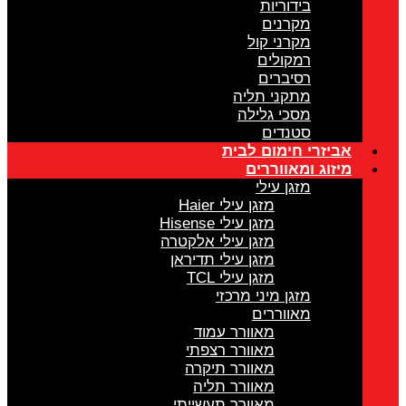
בידוריות
מקרנים
מקרני קול
רמקולים
רסיברים
מתקני תליה
מסכי גלילה
סטנדים
אביזרי חימום לבית
מיזוג ומאווררים
מזגן עילי
מזגן עילי Haier
מזגן עילי Hisense
מזגן עילי אלקטרה
מזגן עילי תדיראן
מזגן עילי TCL
מזגן מיני מרכזי
מאווררים
מאוורר עמוד
מאוורר רצפתי
מאוורר תיקרה
מאוורר תליה
מאוורר תעשייתי