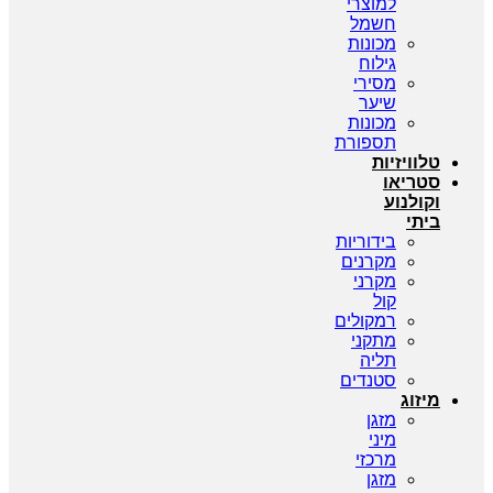
למוצרי
חשמל
מכונות
גילוח
מסירי
שיער
מכונות
תספורת
טלוויזיות
סטריאו
וקולנוע
ביתי
בידוריות
מקרנים
מקרני
קול
רמקולים
מתקני
תליה
סטנדים
מיזוג
מזגן
מיני
מרכזי
מזגן