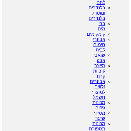
לחם
בלנדרים
ומוטות
בלנדרים
ברי
מים
קומקומים
אביזרי
חימום
לבית
שואבי
אבק
מייצר
קוביות
קרח
אביזרים
נלווים
למוצרי
חשמל
מכונות
גילוח
מסירי
שיער
מכונות
תספורת