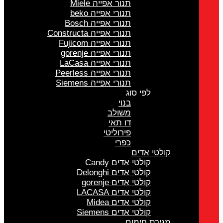
תנור אפייה Miele
תנורי אפייה beko
תנורי אפייה Bosch
תנורי אפייה Constructa
תנורי אפייה Fujicom
תנורי אפייה gorenje
תנורי אפייה LaCasa
תנורי אפייה Peerless
תנורי אפייה Siemens
לפי סוג
בנוי
משולב
דו תאי
פירוליטי
כפרי
קולטי אדים
קולטי אדים Candy
קולטי אדים Delonghi
קולטי אדים gorenje
קולטי אדים LACASA
קולטי אדים Midea
קולטי אדים Siemens
מגירת חימום