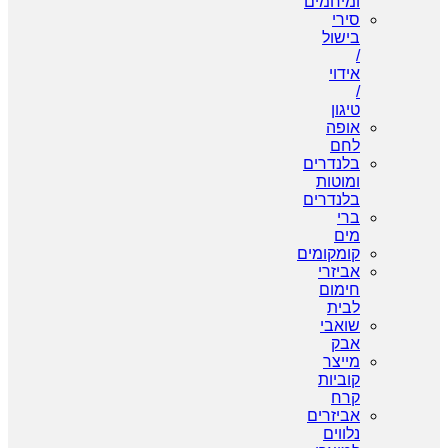
ומיחמים
סירי
בישול
/
אידוי
/
טיגון
אופה
לחם
בלנדרים
ומוטות
בלנדרים
ברי
מים
קומקומים
אביזרי
חימום
לבית
שואבי
אבק
מייצר
קוביות
קרח
אביזרים
נלווים