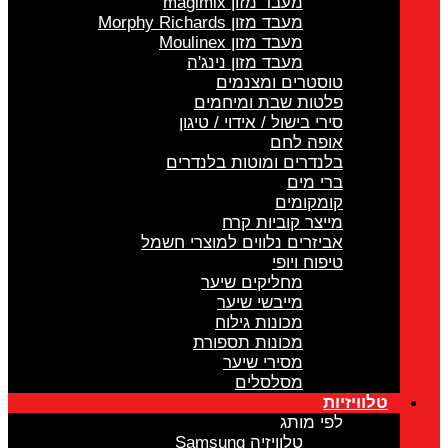
מעבד מזון magimix
מעבד מזון Morphy Richards
מעבד מזון Moulinex
מעבד מזון נינג'ה
טוסטרים ומצנמים
פלטות שבת ומיחמים
סירי בישול / אידוי / טיגון
אופה לחם
בלנדרים ומוטות בלנדרים
ברי מים
קומקומים
מייצר קוביות קרח
אביזרים נלווים למוצרי חשמל
טיפוח ויופי
מחליקים שיער
מייבשי שיער
מכונות גילוח
מכונות תספורת
מסירי שיער
מסלסלים
טלוויזיות
לפי מותג
טלוויזיה Samsung