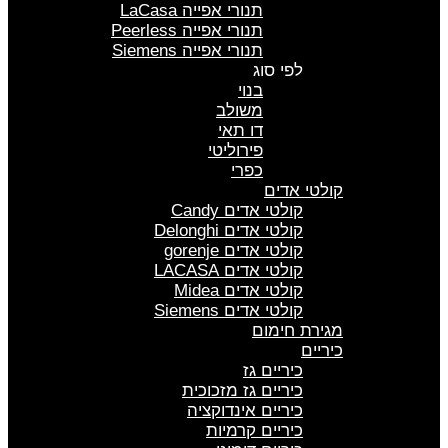
תנורי אפייה LaCasa
תנורי אפייה Peerless
תנורי אפייה Siemens
לפי סוג
בנוי
משולב
דו תאי
פירוליטי
כפרי
קולטי אדים
קולטי אדים Candy
קולטי אדים Delonghi
קולטי אדים gorenje
קולטי אדים LACASA
קולטי אדים Midea
קולטי אדים Siemens
מגירת חימום
כיריים
כיריים גז
כיריים גז מזכוכית
כיריים אינדוקציה
כיריים קרמיות