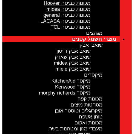
מכונות כביסה Hoover
מכונות כביסה midea
מכונות כביסה general
מכונות כביסה LACASA
מכונות כביסה TCL
מגהצים
מוצרי חשמל קטנים
שואבי אבק
שואב אבק דייסון
שואב אבק שארק
שואב אבק midea
שואב אבק miele
מיקסרים
מיקסר KitchenAid
מיקסר Kenwood
מיקסר morphy richards
מכונות קפה
מסחטות מיצים
מיקרוגלים וטוסטר אובן
טוחן אשפה
מכונות ואקום
מעבדי מזון ומטחנות בשר