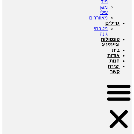
נייד
מזגן
עילי
מאווררים
גרילים
מטבחי
גינה
קונסולות
וגיימיניג
בית
אודות
חנות
יצירת
קשר