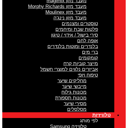
מעבד מזון magimix
מעבד מזון Morphy Richards
מעבד מזון Moulinex
מעבד מזון נינג'ה
טוסטרים ומצנמים
פלטות שבת ומיחמים
סירי בישול / אידוי / טיגון
אופה לחם
בלנדרים ומוטות בלנדרים
ברי מים
קומקומים
מייצר קוביות קרח
אביזרים נלווים למוצרי חשמל
טיפוח ויופי
מחליקים שיער
מייבשי שיער
מכונות גילוח
מכונות תספורת
מסירי שיער
מסלסלים
טלוויזיות
לפי מותג
טלוויזיה Samsung