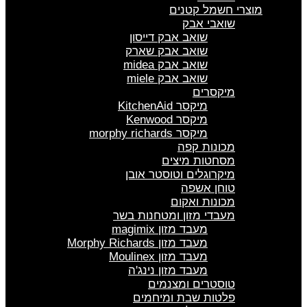
מוצרי חשמל קטנים
שואבי אבק
שואב אבק דייסון
שואב אבק שארק
שואב אבק midea
שואב אבק miele
מיקסרים
מיקסר KitchenAid
מיקסר Kenwood
מיקסר morphy richards
מכונות קפה
מסחטות מיצים
מיקרוגלים וטוסטר אובן
טוחן אשפה
מכונות ואקום
מעבדי מזון ומטחנות בשר
מעבד מזון magimix
מעבד מזון Morphy Richards
מעבד מזון Moulinex
מעבד מזון נינג'ה
טוסטרים ומצנמים
פלטות שבת ומיחמים