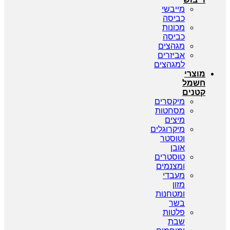
מייבשי
כביסה
מכונות
כביסה
מגהצים
אביזרים
למגהצים
מוצרי
חשמל
קטנים
מיקסרים
מסחטות
מיצים
מיקרוגלים
וטוסטר
אובן
טוסטרים
ומצנמים
מעבדי
מזון
ומטחנות
בשר
פלטות
שבת