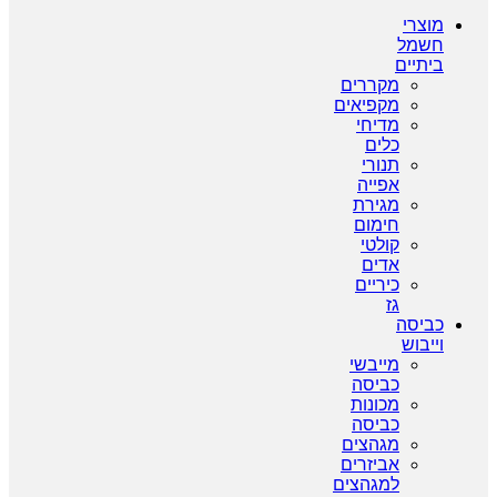
מוצרי
חשמל
ביתיים
מקררים
מקפיאים
מדיחי
כלים
תנורי
אפייה
מגירת
חימום
קולטי
אדים
כיריים
גז
כביסה
וייבוש
מייבשי
כביסה
מכונות
כביסה
מגהצים
אביזרים
למגהצים