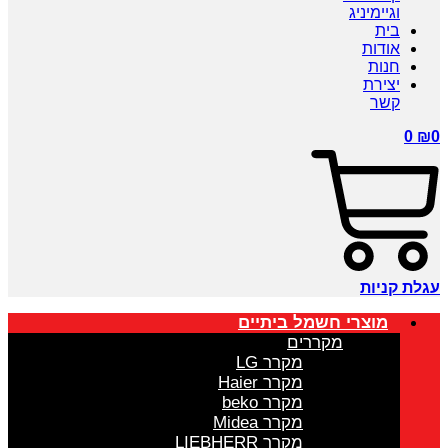
וגיימיניג
בית
אודות
חנות
יצירת
קשר
0
₪
0
עגלת קניות
מוצרי חשמל ביתיים
מקררים
מקרר LG
מקרר Haier
מקרר beko
מקרר Midea
מקרר LIEBHERR