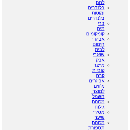
לחם
בלנדרים
ומוטות
בלנדרים
ברי
מים
קומקומים
אביזרי
חימום
לבית
שואבי
אבק
מייצר
קוביות
קרח
אביזרים
נלווים
למוצרי
חשמל
מכונות
גילוח
מסירי
שיער
מכונות
תספורת