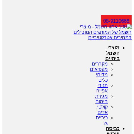
חיפוש
08-9110666
מוצרי
חשמל
ביתיים
מקררים
מקפיאים
מדיחי
כלים
תנורי
אפייה
מגירת
חימום
קולטי
אדים
כיריים
גז
כביסה
וייבוש