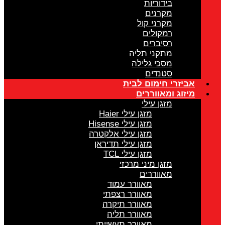
בידוריות
מקרנים
מקרני קול
רמקולים
רסיברים
מתקני תליה
מסכי גלילה
סטנדים
אביזרי חימום לבית
מיזוג ומאווררים
מזגן עילי
מזגן עילי Haier
מזגן עילי Hisense
מזגן עילי אלקטרה
מזגן עילי תדיראן
מזגן עילי TCL
מזגן מיני מרכזי
מאווררים
מאוורר עמוד
מאוורר רצפתי
מאוורר תיקרה
מאוורר תליה
מאוורר תעשייתי