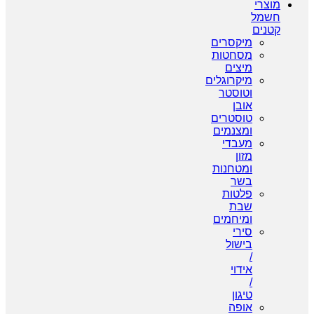
מוצרי
חשמל
קטנים
מיקסרים
מסחטות
מיצים
מיקרוגלים
וטוסטר
אובן
טוסטרים
ומצנמים
מעבדי
מזון
ומטחנות
בשר
פלטות
שבת
ומיחמים
סירי
בישול
/
אידוי
/
טיגון
אופה