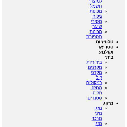
למוצרי
חשמל
מכונות
גילוח
מסירי
שיער
מכונות
תספורת
טלוויזיות
סטריאו
וקולנוע
ביתי
בידוריות
מקרנים
מקרני
קול
רמקולים
מתקני
תליה
סטנדים
מיזוג
מזגן
מיני
מרכזי
מזגן