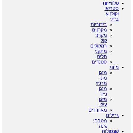
טלוויזיות
סטריאו
וקולנוע
ביתי
בידוריות
מקרנים
מקרני
קול
רמקולים
מתקני
תליה
סטנדים
מיזוג
מזגן
מיני
מרכזי
מזגן
נייד
מזגן
עילי
מאווררים
גרילים
מטבחי
גינה
קונסולות