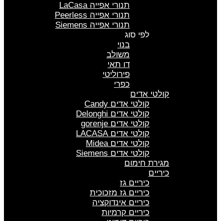
תנורי אפייה LaCasa
תנורי אפייה Peerless
תנורי אפייה Siemens
לפי סוג
בנוי
משולב
דו תאי
פירוליטי
כפרי
קולטי אדים
קולטי אדים Candy
קולטי אדים Delonghi
קולטי אדים gorenje
קולטי אדים LACASA
קולטי אדים Midea
קולטי אדים Siemens
מגירת חימום
כיריים
כיריים גז
כיריים גז מזכוכית
כיריים אינדוקציה
כיריים קרמיות