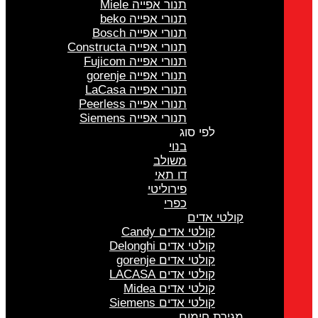
תנור אפייה Miele
תנורי אפייה beko
תנורי אפייה Bosch
תנורי אפייה Constructa
תנורי אפייה Fujicom
תנורי אפייה gorenje
תנורי אפייה LaCasa
תנורי אפייה Peerless
תנורי אפייה Siemens
לפי סוג
בנוי
משולב
דו תאי
פירוליטי
כפרי
קולטי אדים
קולטי אדים Candy
קולטי אדים Delonghi
קולטי אדים gorenje
קולטי אדים LACASA
קולטי אדים Midea
קולטי אדים Siemens
מגירת חימום