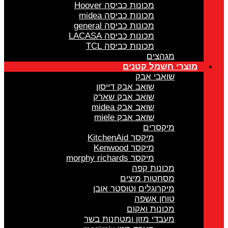
מכונות כביסה Hoover
מכונות כביסה midea
מכונות כביסה general
מכונות כביסה LACASA
מכונות כביסה TCL
מגהצים
מוצרי חשמל קטנים
שואבי אבק
שואב אבק דייסון
שואב אבק שארק
שואב אבק midea
שואב אבק miele
מיקסרים
מיקסר KitchenAid
מיקסר Kenwood
מיקסר morphy richards
מכונות קפה
מסחטות מיצים
מיקרוגלים וטוסטר אובן
טוחן אשפה
מכונות ואקום
מעבדי מזון ומטחנות בשר