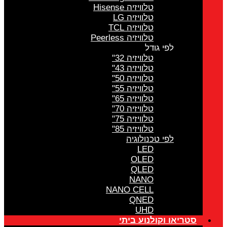
טלוויזיה Hisense
טלוויזיה LG
טלוויזיה TCL
טלוויזיה Peerless
לפי גודל
טלוויזיה 32"
טלוויזיה 43"
טלוויזיה 50"
טלוויזיה 55"
טלוויזיה 65"
טלוויזיה 70"
טלוויזיה 75"
טלוויזיה 85"
לפי טכנולוגיה
LED
OLED
QLED
NANO
NANO CELL
QNED
UHD
סטריאו וקולנוע ביתי