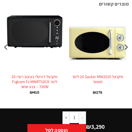
מוצרים קשורים
מיקרוגל Sauter MW2010 ‏20 ‏ליטר
מיקרוגל דיגיטלי בעיצוב רטרו 20
סאוטר
ליטר Fujicom FJ-MWRT10CK
700W – צבע שחור
₪
410
₪
276
₪
3,290
הוספה לסל