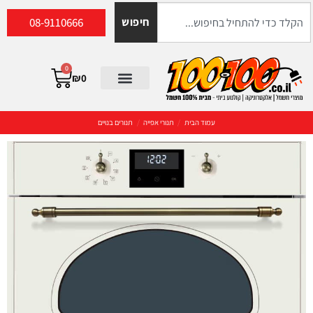
08-9110666
חיפוש
0
₪
0
עמוד הבית
/
תנורי אפייה
/
תנורים בנויים