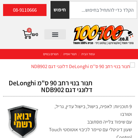
08-9110666
חיפוש
0
₪
0
עמוד הבית
/
תנורי אפייה
/
תנורים בנויים
תנור בנוי רחב 90 ס"מ DeLonghi
דלונגי דגם NDB902
9 תוכניות: לאפיה, בישול, בישול עדין, גריל,
וטורבו
עם שיפוד צלייה מסתובב
שעון דיגיטלי עם טיימר לכיבוי אוטומטי Touch
Control .