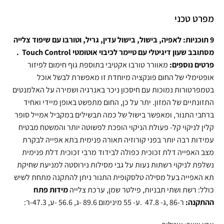
מפרט טכני
9 תוכניות: לאפיה, בישול, בישול עדין, גריל, וטורבו עם שיפוד צלייה
מסתובב שעון דיגיטלי עם טיימר לכיבוי אוטומטי Touch Control .
פרטים נוספים:
מאוורר טורבו אקטיבי בתוספת גוף חימום לפיזור
אופטימלי של החום פונקציה מיוחדת זו מאפשרת לבשל אוכל
בטמפרטורות נמוכות עם חיסכון ניכר באנרגיה ושמירה על האלמנטים
התזונתיים של המזון. יתר על כן, החום מתפשט באופן מיידי ואחיד
ברחבי התנור, ומאפשר בישול של כמה תבשילים במקביל אמייל סופר
קלין לניקוי קל- פעולת הניקוי הופכת לפשוטה יותר והמשטח מבטיח
עמידות רבה יותר בפני קורוזיה תאורה פנימית בתא אפייה לבקרת
מצב האפייה דלת זכוכית כפולה לבידוד מרבי זכוכית דלת פנימית
נשלפת לניקוי רשתות נעות על גבי מסילות נירוסטה למניעת שחיקת
תא האפייה בעל מסילה טלסקופית התנור ניתן להתקנה מתחת לשיש
כולל: רשת ושתי תבניות, פילטר שמן, ערכת צלייה
מידות פתח
ההתקנה:
ר-86 ,ג- 47.8 .ע- 55 מינימום 89.6 -ג, 56.6 -ע, 47.3-ר: