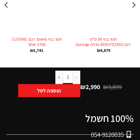
תנור בנוי 90 ס"מ
תנור בנוי סאווטר דגם: CUISINE
דגם BO937E20XG גורניה Gorenje
3700 שחור
₪
1,741
₪
4,879
₪
2,990
₪
3,899
הוספה לסל
100% חשמל
054-9120035