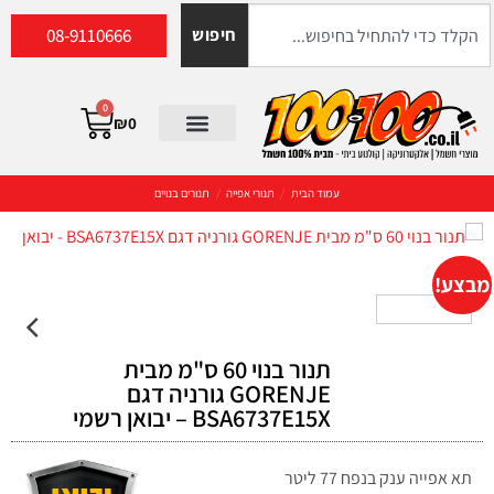
08-9110666
חיפוש
0
₪
0
עמוד הבית
/
תנורי אפייה
/
תנורים בנויים
מבצע!
תנור בנוי 60 ס"מ מבית
GORENJE גורניה דגם
BSA6737E15X – יבואן רשמי
תא אפייה ענק בנפח 77 ליטר