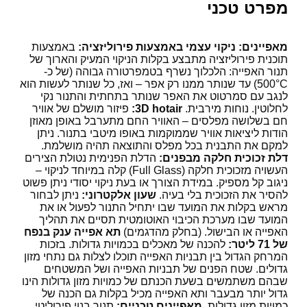
מפרט טכני
מאפיינים:
ניקוי עצמי באמצעות פירוליזציה:
באמצעות
תוכנית פירוליזציה מתבצע בקלות הניקוי המעיק והארוך של
תנור האפייה: הלכלוך נשרף בטמפרטורה גבוהה (של כ-
500°C) עד שנותר ממנו רק אפר – ואז, כל שנותר לעשות הוא
לנגב עם סמרטוט את האפר שנותר בתחתית והתנור נקי
לחלוטין. נוחות מירבית.
3D hotair:
פיזור מושלם של אוויר
חם בשלושה מפלסים – האוויר החם מתערבל באופן מאוזן
הודות ליציאות אוויר שממוקמות באופו מיטבי בתנור. ניתן
למקם את התבנית בכל מפלס והתוצאה תהיה מושלמת.
דלת זכוכית חלקה מבפנים:
הדלת הפנימית נטולת הצירים
העשויה מזכוכית חלקה (Full Glass) קלה במיוחד לניקוי –
ניגוב קל מספיק. במידת הצורך או בעת ניקוי יסודי ניתן פשוט
להסיר את הזכוכית בלי בעיה.
שעון אלקטרוני:
ניתן לבחור
מראש בקלות את המועד שבו יתחיל התנור לפעול או את
המועד שבו מערכת הכיבוי האוטומטית תסיים את תהליך
האפייה או הבישול. (בחלק מהדגמים)
תא אפייה ענק בנפח
של 71 ליטר:
להכנה של מאכלים בכמויות גדולות. בזכות
המרחק הגדול בין תבניות האפייה תוכלו לצלות גם נתחי מזון
גדולים. שטח הפנים של תבניות האפייה ושל המשטחים
שבהם משתמשים בשעת הכנתם של כמויות מזון גדולות הינו
גדול יותר מבעבר ותא האפייה מכיל בקלות גם הכנה של
כמויות מזון גדולות.
מאפיינים טכניים:
תנור בנוי פירוליטי