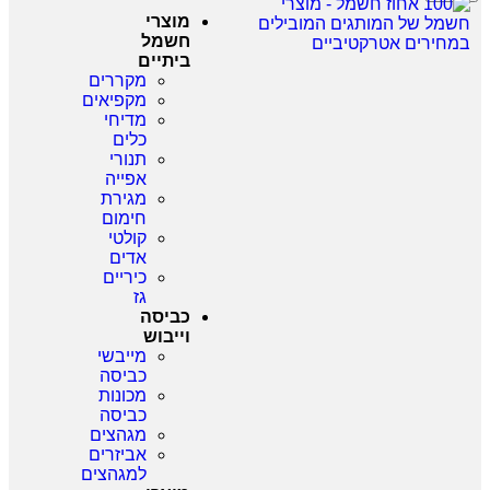
מוצרי
חשמל
ביתיים
מקררים
מקפיאים
מדיחי
כלים
תנורי
אפייה
מגירת
חימום
קולטי
אדים
כיריים
גז
כביסה
וייבוש
מייבשי
כביסה
מכונות
כביסה
מגהצים
אביזרים
למגהצים