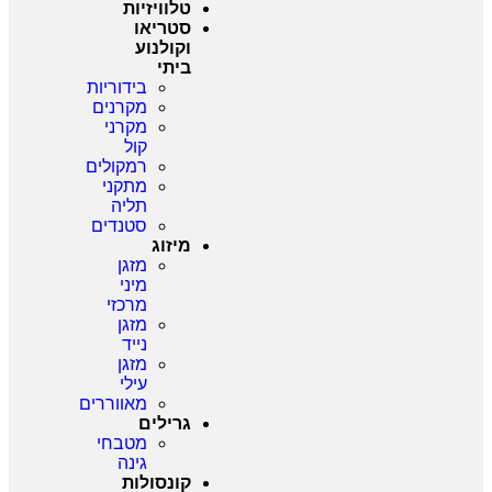
טלוויזיות
סטריאו
וקולנוע
ביתי
בידוריות
מקרנים
מקרני
קול
רמקולים
מתקני
תליה
סטנדים
מיזוג
מזגן
מיני
מרכזי
מזגן
נייד
מזגן
עילי
מאווררים
גרילים
מטבחי
גינה
קונסולות