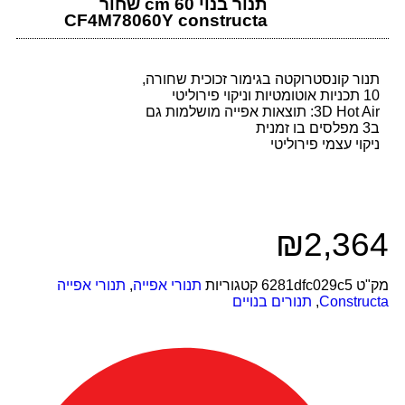
תנור בנוי 60 cm שחור
CF4M78060Y constructa
תנור קונסטרוקטה בגימור זכוכית שחורה,
10 תכניות אוטומטיות וניקוי פירוליטי
3D Hot Air: תוצאות אפייה מושלמות גם
ב3 מפלסים בו זמנית
ניקוי עצמי פירוליטי
₪
2,364
מק"ט
6281dfc029c5
קטגוריות
תנורי אפייה
,
תנורי אפייה
Constructa
,
תנורים בנויים