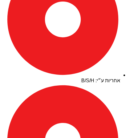
אחריות ע״י: B/S/H