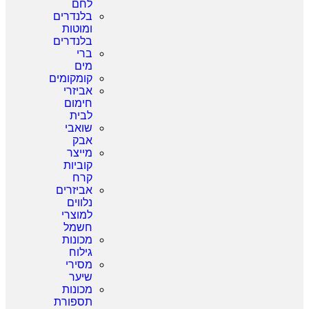
לחם
בלנדרים
ומוטות
בלנדרים
ברי
מים
קומקומים
אביזרי
חימום
לבית
שואבי
אבק
מייצר
קוביות
קרח
אביזרים
נלווים
למוצרי
חשמל
מכונות
גילוח
מסירי
שיער
מכונות
תספורת