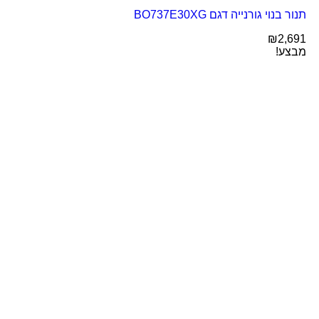
תנור בנוי גורנייה דגם BO737E30XG
₪
2,691
מבצע!