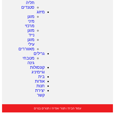
תליה
סטנדים
מיזוג
מזגן
מיני
מרכזי
מזגן
נייד
מזגן
עילי
מאווררים
גרילים
מטבחי
גינה
קונסולות
וגיימיניג
בית
אודות
חנות
יצירת
קשר
עמוד הבית
/
תנורי אפייה
/
תנורים בנויים