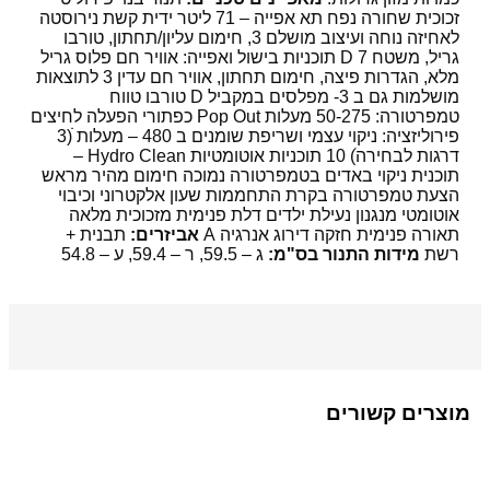
זכוכית שחורה נפח תא אפייה – 71 ליטר ידית קשת נירוסטה
לאחיזה נוחה ועיצוב מושלם 3, חימום עליון/תחתון, טורבו
גריל, משטח D 7 תוכניות בישול ואפייה: אוויר חם פלוס גריל
מלא, הגדרות פיצה, חימום תחתון, אוויר חם עדין 3 לתוצאות
מושלמות גם ב 3- מפלסים במקביל D טורבו טווח
טמפרטורה: 50-275 מעלות Pop Out כפתורי הפעלה לחיצים
פירוליזציה: ניקוי עצמי ושריפת שומנים ב 480 – מעלות ׁׁ(3
דרגות לבחירהׂ) 10 תוכניות אוטומטיות Hydro Clean –
תוכנית ניקוי באדים בטמפרטורה נמוכה חימום מהיר מראש
הצעת טמפרטורה בקרת התחממות שעון אלקטרוני וכיבוי
אוטומטי מנגנון נעילת ילדים דלת פנימית מזכוכית מלאה
תאורה פנימית חזקה דירוג אנרגיה A
אביזרים:
תבנית +
רשת
מידות התנור בס"מ:
ג – 59.5, ר – 59.4, ע – 54.8
מוצרים קשורים