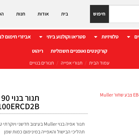
חיפוש
בית
אודות
חנות
המ
ים
טלוויזיות
סטריאו וקולנוע ביתי
אביזרי חימום לב
קורקינטים ואופניים חשמליות
ריהוט
עמוד הבית
/
תנורי אפייה
/
תנורים בנויים
EB-100ERCD2B צבע שחור
תנור אפיה בנוי Muller בעיצוב חד
תהליכי הבישול והאפייה במינימום כמות שמן