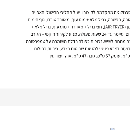
חדשני ויוקרתי. טכנולוגיה מתקדמת לקיצור וייעול תהליכי הבישול והאפייה
9 תכניות פעולה: תאורה, הפשרה, גריל מלא + מוט עוף, מאוורר טורבו, גוף חימום
תחתון, גוף. חימום עליון + תחתון, צלייה ללא שמן (AIR FRYER), חצי גריל + מאוורר + מוט עוף, גריל מלא +
מאוורר + מוט עוף. תרמוסטט עד 250 מעלות חום. טיימר עד 24 שעות פעולה. מנוע לקירור היקפי – הגורם
ה מתחת לשיש. זכוכית כפולה בדלת השומרת על טמפרטורה
בועות בצבע פנימי למניעת שריטות בצבע. ציריות כפולות