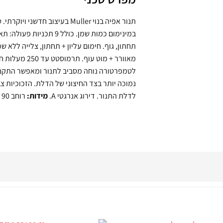
תנור אפיה בנוי Muller בעיצוב 
במינימום כמות שמן. כולל 
לטמפרטורה נוחה מסביב לתנור ומאפשר התקנ
נמוכה יותר בצד החיצוני של הדלת. הזכוכיות צ
לדלת התנור. דירוג אנרגטי A.
מידות:
רוחב 90 ס"מ. עומק 57 ס"מ. גובה 47 ס"מ. ארץ ייצור סין.