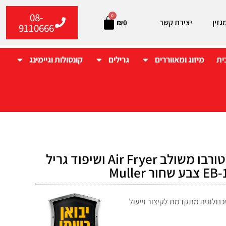
08-
0
גזין
יצירת קשר
₪
0
9110666
ית
מיזוג ומאווררים
גרילים
קונסולות וגיימינג
תנור בנוי 90 טורבו משולב Air Fryer ושיפוד גריל
 Muller
שני ויוקרתי טכנולוגיה מתקדמת לקיצור וייעול