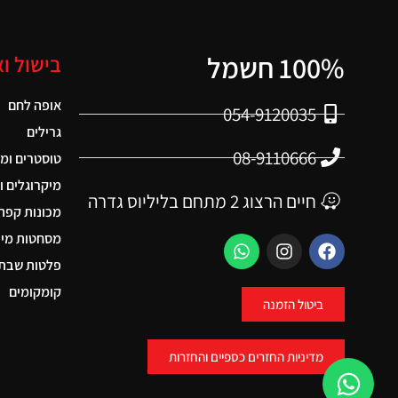
100% חשמל
בישול ו
אופה לחם
054-9120035
גרילים
08-9110666
טוסטרים ומ
מיקרוגלים ו
חיים הרצוג 2 מתחם בליליוס גדרה
מכונות קפה
מסחטות מיצ
פלטות שבת 
קומקומים
ביטול הזמנה
מדיניות החזרים כספיים והחזרות