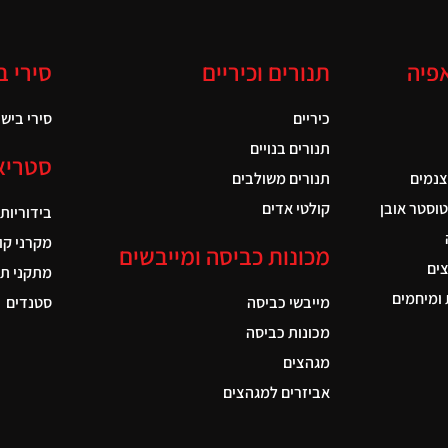
אפיה
תנורים וכיריים
סירי ב
כיריים
סירי בישול
תנורים בנויים
סטריא
צנמים
תנורים משולבים
טוסטר אובן
קולטי אדים
בידוריות
מקרני קו
מכונות כביסה ומייבשים
ים
מתקני תל
ומיחמים
מייבשי כביסה
סטנדים
מכונות כביסה
מגהצים
אביזרים למגהצים