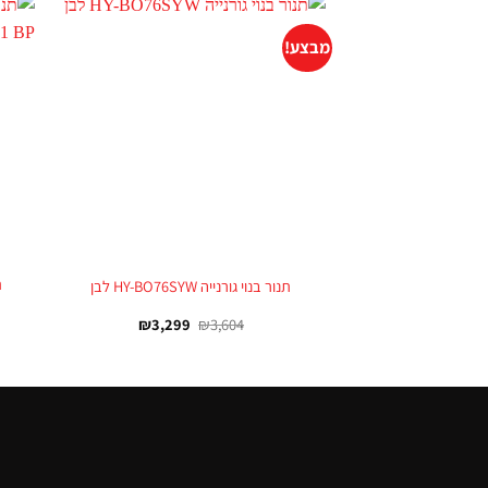
מבצע!
+
ת
תנור בנוי גורנייה HY-BO76SYW לבן
₪
3,299
₪
3,604