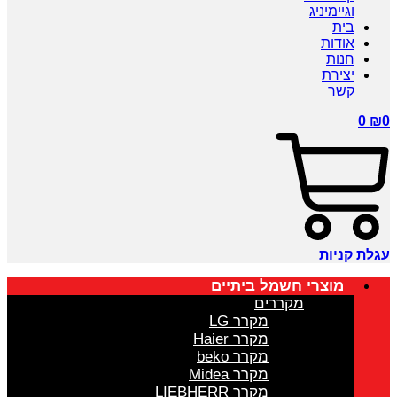
וגיימיניג
בית
אודות
חנות
יצירת
קשר
0
₪
0
עגלת קניות
מוצרי חשמל ביתיים
מקררים
מקרר LG
מקרר Haier
מקרר beko
מקרר Midea
מקרר LIEBHERR