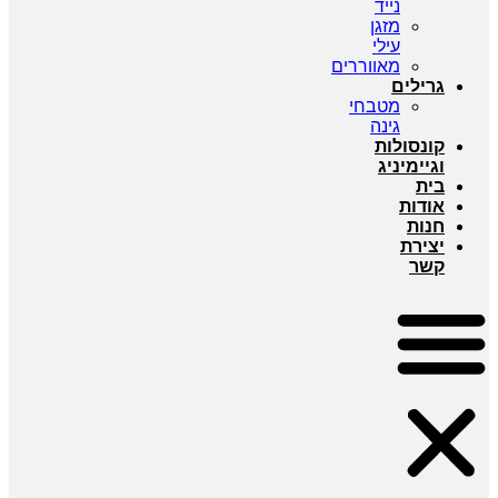
נייד
מזגן
עילי
מאווררים
גרילים
מטבחי
גינה
קונסולות
וגיימיניג
בית
אודות
חנות
יצירת
קשר