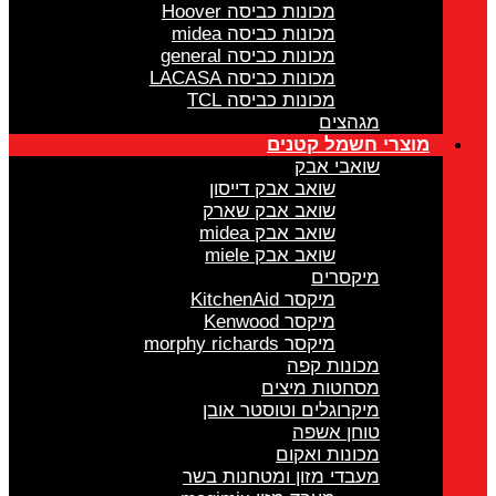
מכונות כביסה Hoover
מכונות כביסה midea
מכונות כביסה general
מכונות כביסה LACASA
מכונות כביסה TCL
מגהצים
מוצרי חשמל קטנים
שואבי אבק
שואב אבק דייסון
שואב אבק שארק
שואב אבק midea
שואב אבק miele
מיקסרים
מיקסר KitchenAid
מיקסר Kenwood
מיקסר morphy richards
מכונות קפה
מסחטות מיצים
מיקרוגלים וטוסטר אובן
טוחן אשפה
מכונות ואקום
מעבדי מזון ומטחנות בשר