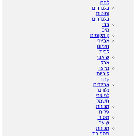
לחם
בלנדרים
ומוטות
בלנדרים
ברי
מים
קומקומים
אביזרי
חימום
לבית
שואבי
אבק
מייצר
קוביות
קרח
אביזרים
נלווים
למוצרי
חשמל
מכונות
גילוח
מסירי
שיער
מכונות
תספורת