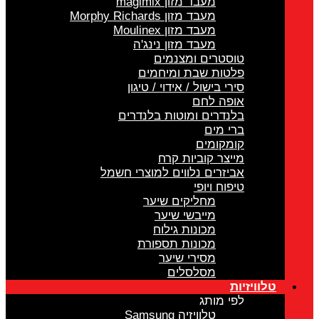
מעבד מזון magimix
מעבד מזון Morphy Richards
מעבד מזון Moulinex
מעבד מזון נינג'ה
טוסטרים ומצנמים
פלטות שבת ומיחמים
סירי בישול / אידוי / טיגון
אופה לחם
בלנדרים ומוטות בלנדרים
ברי מים
קומקומים
מייצר קוביות קרח
אביזרים נלווים למוצרי חשמל
טיפוח ויופי
מחליקים שיער
מייבשי שיער
מכונות גילוח
מכונות תספורת
מסירי שיער
מסלסלים
טלוויזיות
לפי מותג
טלוויזיה Samsung