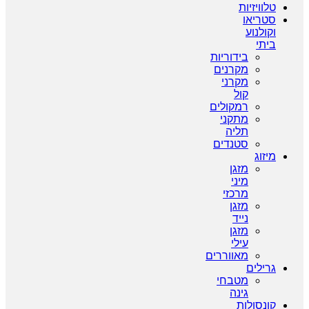
טלוויזיות
סטריאו
וקולנוע
ביתי
בידוריות
מקרנים
מקרני
קול
רמקולים
מתקני
תליה
סטנדים
מיזוג
מזגן
מיני
מרכזי
מזגן
נייד
מזגן
עילי
מאווררים
גרילים
מטבחי
גינה
קונסולות