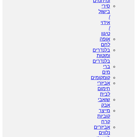
ומיחמים
סירי
בישול
/
אידוי
/
טיגון
אופה
לחם
בלנדרים
ומוטות
בלנדרים
ברי
מים
קומקומים
אביזרי
חימום
לבית
שואבי
אבק
מייצר
קוביות
קרח
אביזרים
נלווים