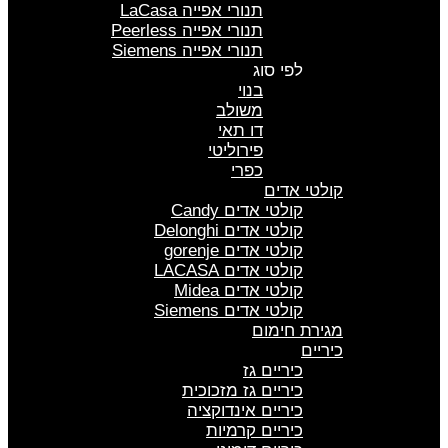
תנורי אפייה LaCasa
תנורי אפייה Peerless
תנורי אפייה Siemens
לפי סוג
בנוי
משולב
דו תאי
פירוליטי
כפרי
קולטי אדים
קולטי אדים Candy
קולטי אדים Delonghi
קולטי אדים gorenje
קולטי אדים LACASA
קולטי אדים Midea
קולטי אדים Siemens
מגירת חימום
כיריים
כיריים גז
כיריים גז מזכוכית
כיריים אינדוקציה
כיריים קרמיות