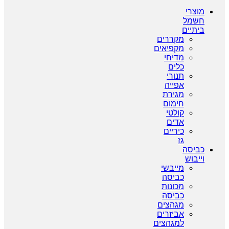
מוצרי
חשמל
ביתיים
מקררים
מקפיאים
מדיחי
כלים
תנורי
אפייה
מגירת
חימום
קולטי
אדים
כיריים
גז
כביסה
וייבוש
מייבשי
כביסה
מכונות
כביסה
מגהצים
אביזרים
למגהצים