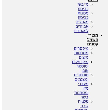
מייבשי
כביסה
מכונות
כביסה
מגהצים
אביזרים
למגהצים
מוצרי
חשמל
קטנים
מיקסרים
מסחטות
מיצים
מיקרוגלים
וטוסטר
אובן
טוסטרים
ומצנמים
מעבדי
מזון
ומטחנות
בשר
פלטות
שבת