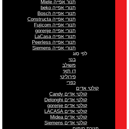
תנור אפייה Miele
תנורי אפייה beko
תנורי אפייה Bosch
תנורי אפייה Constructa
תנורי אפייה Fujicom
תנורי אפייה gorenje
תנורי אפייה LaCasa
תנורי אפייה Peerless
תנורי אפייה Siemens
לפי סוג
בנוי
משולב
דו תאי
פירוליטי
כפרי
קולטי אדים
קולטי אדים Candy
קולטי אדים Delonghi
קולטי אדים gorenje
קולטי אדים LACASA
קולטי אדים Midea
קולטי אדים Siemens
מגירת חימום