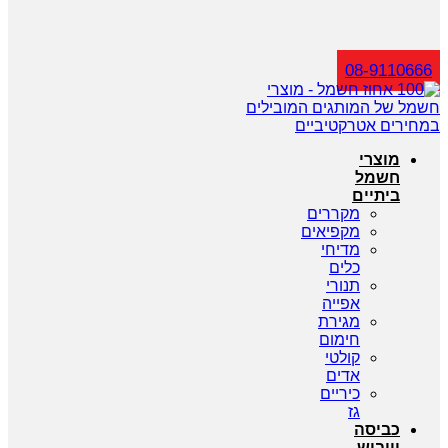
חיפוש
08-9110666
מוצרי
חשמל
ביתיים
מקררים
מקפיאים
מדיחי
כלים
תנורי
אפייה
מגירת
חימום
קולטי
אדים
כיריים
גז
כביסה
וייבוש