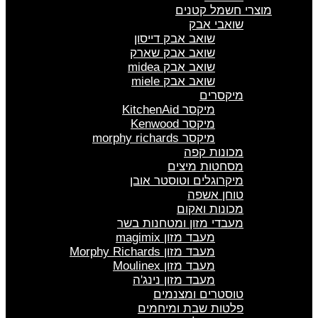
מוצרי חשמל קטנים
שואבי אבק
שואב אבק דייסון
שואב אבק שארק
שואב אבק midea
שואב אבק miele
מיקסרים
מיקסר KitchenAid
מיקסר Kenwood
מיקסר morphy richards
מכונות קפה
מסחטות מיצים
מיקרוגלים וטוסטר אובן
טוחן אשפה
מכונות ואקום
מעבדי מזון ומטחנות בשר
מעבד מזון magimix
מעבד מזון Morphy Richards
מעבד מזון Moulinex
מעבד מזון נינג'ה
טוסטרים ומצנמים
פלטות שבת ומיחמים