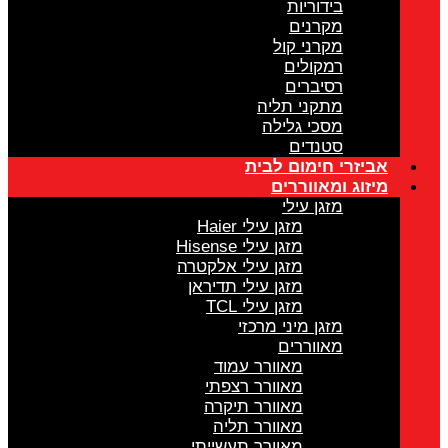
בידוריות
מקרנים
מקרני קול
רמקולים
רסיברים
מתקני תליה
מסכי גלילה
סטנדים
אביזרי חימום לבית
מיזוג ומאווררים
מזגן עילי
מזגן עילי Haier
מזגן עילי Hisense
מזגן עילי אלקטרה
מזגן עילי תדיראן
מזגן עילי TCL
מזגן מיני מרכזי
מאווררים
מאוורר עמוד
מאוורר רצפתי
מאוורר תיקרה
מאוורר תליה
מאוורר תעשייתי