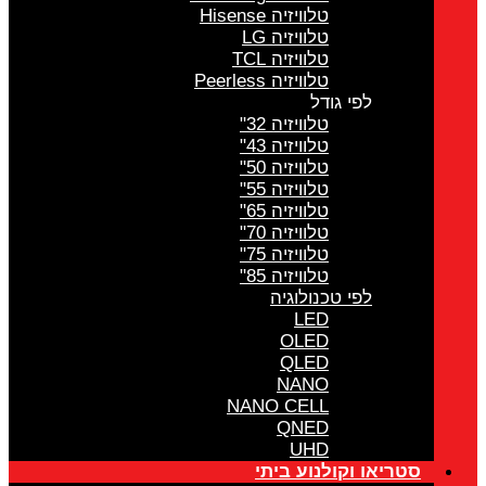
טלוויזיה Hisense
טלוויזיה LG
טלוויזיה TCL
טלוויזיה Peerless
לפי גודל
טלוויזיה 32"
טלוויזיה 43"
טלוויזיה 50"
טלוויזיה 55"
טלוויזיה 65"
טלוויזיה 70"
טלוויזיה 75"
טלוויזיה 85"
לפי טכנולוגיה
LED
OLED
QLED
NANO
NANO CELL
QNED
UHD
סטריאו וקולנוע ביתי