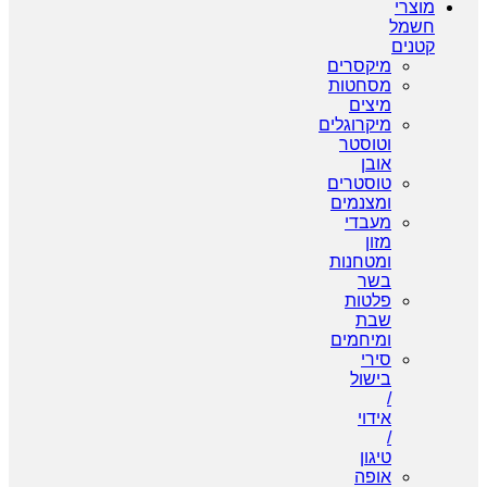
מוצרי
חשמל
קטנים
מיקסרים
מסחטות
מיצים
מיקרוגלים
וטוסטר
אובן
טוסטרים
ומצנמים
מעבדי
מזון
ומטחנות
בשר
פלטות
שבת
ומיחמים
סירי
בישול
/
אידוי
/
טיגון
אופה