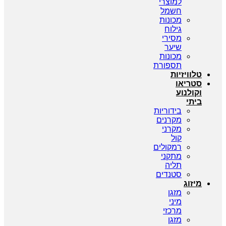
למוצרי
חשמל
מכונות
גילוח
מסירי
שיער
מכונות
תספורת
טלוויזיות
סטריאו
וקולנוע
ביתי
בידוריות
מקרנים
מקרני
קול
רמקולים
מתקני
תליה
סטנדים
מיזוג
מזגן
מיני
מרכזי
מזגן