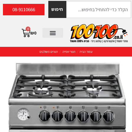
08-9110666
חיפוש
0
₪
0
עמוד הבית
/
תנורי אפייה
/
תנורים משולבים