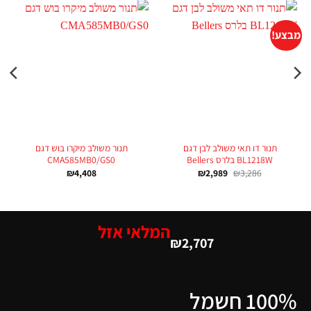
מבצע!
תנור דו תאי משולב לבן דגם
תנור משולב מיקרו בוש דגם
BL1218W בלרס Bellers
CMA585MB0/GS0
₪
4,408
₪
2,989
₪
3,286
המלאי אזל
₪
2,707
100% חשמל