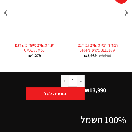
תנור דו תאי משולב לבן דגם
תנור משולב מיקרו בוש דגם
BL1218W בלרס Bellers
CMA583MS0
₪
4,279
₪
2,989
₪
3,286
₪
13,990
הוספה לסל
100% חשמל