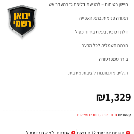
חיישן בטיחות – למניעת דליפת גז בהעדר אש
תאורה פנימית בתא האפייה
דלת זכוכית בעלת בידוד כפול
הצתה חשמלית לכל מבער
בורר טמפרטורה
רגליים מתכווננות ליציבות מירבית
₪
1,329
קטגוריות
תנורי אפייה
,
תנורים משולבים
תקופת אחריות: 12 חודשים
אחריות ע״י: א.ח.י דיגיטל