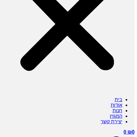
בית
אודות
חנות
המגזין
יצירת קשר
0
₪
0