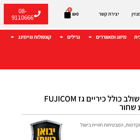
08-
0
גזין
יצירת קשר
₪
0
9110666
ית
מיזוג ומאווררים
גרילים
קונסולות וגיימינג
תנור עומד משולב כולל כיריים גז FUJICOM
 שחור
תקדמות, המבטיחות חוויית בישול