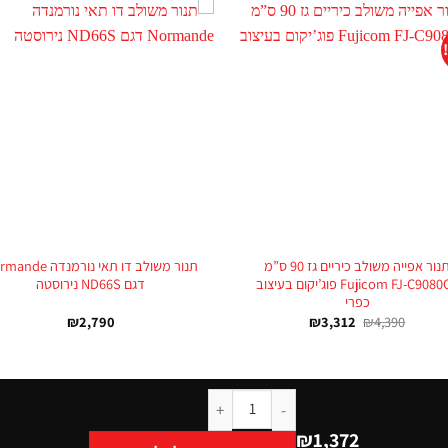
+
תנור אפייה משולב כיריים גז 90 ס”מ
תנור משולב דו תאי נורמנדה 
Fujicom FJ-C9080CK פוג’יקום בעיצוב
דגם ND66S נירוסטה
כפרי
₪
2,790
₪
3,312
₪
4,390
₪
1,372