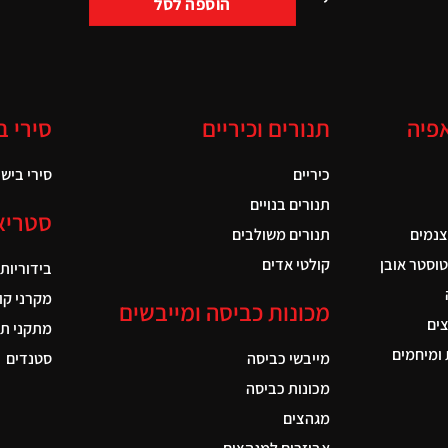
הוספה לסל
אפיה
תנורים וכיריים
סירי ב
כיריים
סירי בישול
תנורים בנויים
סטריא
צנמים
תנורים משולבים
טוסטר אובן
קולטי אדים
בידוריות
מקרני קו
מכונות כביסה ומייבשים
ים
מתקני תל
ומיחמים
מייבשי כביסה
סטנדים
מכונות כביסה
מגהצים