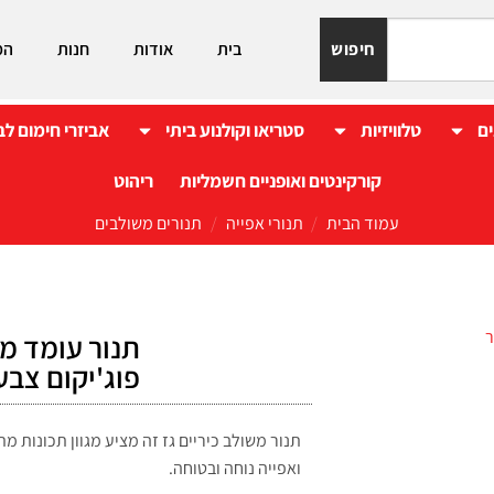
חיפוש
בית
אודות
חנות
המ
ים
טלוויזיות
סטריאו וקולנוע ביתי
אביזרי חימום לב
קורקינטים ואופניים חשמליות
ריהוט
עמוד הבית
/
תנורי אפייה
/
תנורים משולבים
פוג'יקום צבע
תנור משולב כיריים גז זה מציע מגוון תכונות מ
ואפייה נוחה ובטוחה.