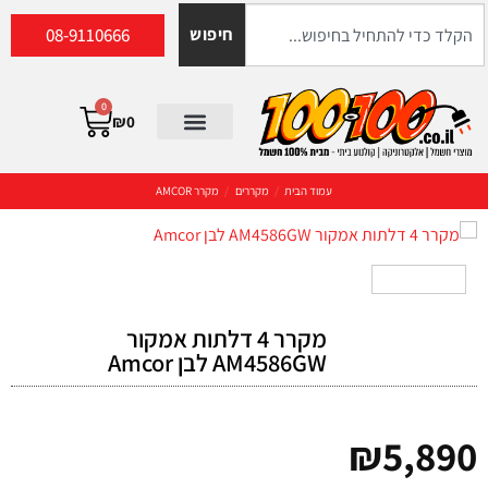
08-9110666
חיפוש
0
₪
0
עמוד הבית
/
מקררים
/
מקרר AMCOR
מקרר 4 דלתות אמקור
AM4586GW לבן Amcor
₪
5,890