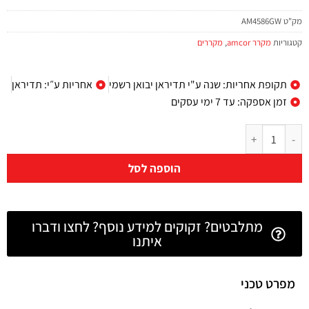
מק"ט
AM4586GW
קטגוריות
מקרר amcor
,
מקררים
תקופת אחריות: שנה ע"י תדיראן יבואן רשמי
אחריות ע״י: תדיראן
זמן אספקה: עד 7 ימי עסקים
הוספה לסל
מתלבטים? זקוקים למידע נוסף? לחצו ודברו
איתנו
מפרט טכני