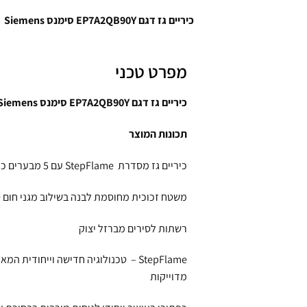
כיריים גז דגם
EP7A2QB90Y
סימנס
Siemens
מפרט טכני
כיריים גז דגם
EP7A2QB90Y
סימנס
Siemens
תכונות המוצר
כיריים גז מסדרת StepFlame עם 5 מבערים כולל מבער ווק מרכזי, בעיצוב זכוכית לבנה להבנייה שטוחה
משטח זכוכית מחוסמת לבנה בשילוב מגני חום 
רשתות לסירים מברזל יצוק
מדוייקות