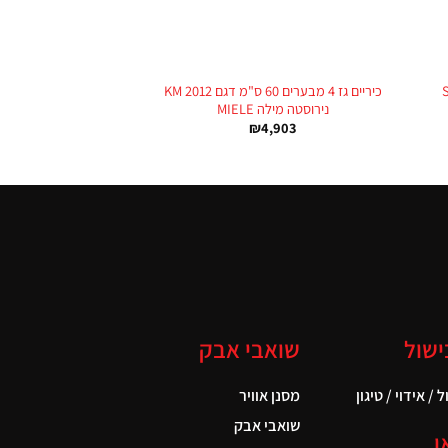
+
+
SHG
כיריים גז 4 מבערים 60 ס"מ דגם KM 2012
נירוסטה מילה MIELE
₪
4,903
ישול
שואבי אבק
 / אידוי / טיגון
מסנן אוויר
שואבי אבק
ו