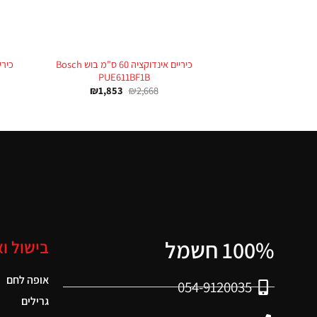
+
כיריים אינדוקציה 60 ס"מ בוש Bosch
PUE611BF1B
₪
1,853
₪
2,668
100% חשמל
בישול ו
אופה לחם
054-9120035
גרילים