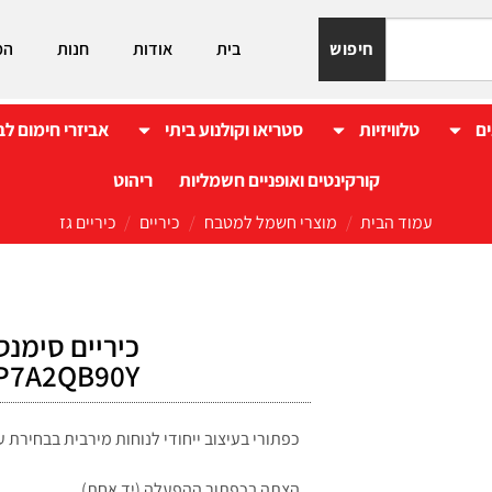
חיפוש
בית
אודות
חנות
המ
ים
טלוויזיות
סטריאו וקולנוע ביתי
אביזרי חימום לב
קורקינטים ואופניים חשמליות
ריהוט
עמוד הבית
/
מוצרי חשמל למטבח
/
כיריים
/
כיריים גז
P7A2QB90Y
כפתורי בעיצוב ייחודי לנוחות מירבית בבחירת
הצתה בכפתור ההפעלה (יד אחת)