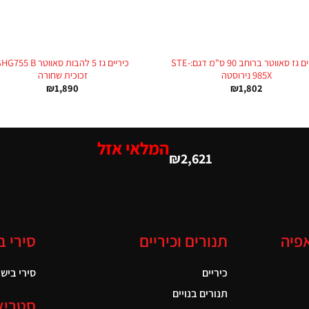
+
כיריים גז סאווטר ברוחב 90 ס"מ דגם:STE-
כיריים גז 5 להבות סאווטר 755 B
985X נירוסטה
זכוכית שחורה
₪
1,890
₪
1,802
המלאי אזל
₪
2,621
אפיה
תנורים וכיריים
סירי ב
כיריים
סירי בישול
תנורים בנויים
סטריא