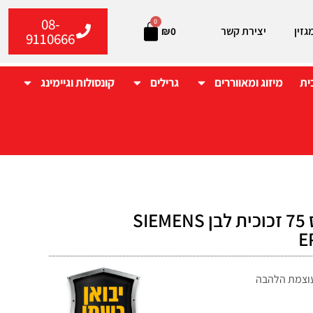
08-
0
גזין
יצירת קשר
₪
0
9110666
ית
מיזוג ומאווררים
גרילים
קונסולות וגיימינג
כיריים סימנס 75 זכוכית לבן SIEMENS
E
 עוצמת הלהבה