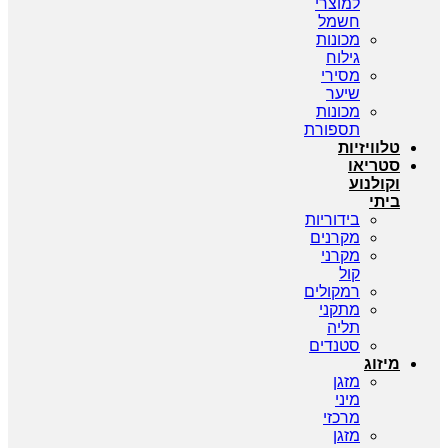
למוצרי
חשמל
מכונות
גילוח
מסירי
שיער
מכונות
תספורת
טלוויזיות
סטריאו
וקולנוע
ביתי
בידוריות
מקרנים
מקרני
קול
רמקולים
מתקני
תליה
סטנדים
מיזוג
מזגן
מיני
מרכזי
מזגן