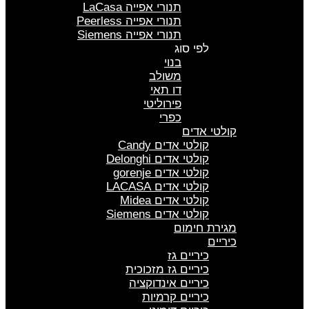
תנורי אפייה LaCasa
תנורי אפייה Peerless
תנורי אפייה Siemens
לפי סוג
בנוי
משולב
דו תאי
פירוליטי
כפרי
קולטי אדים
קולטי אדים Candy
קולטי אדים Delonghi
קולטי אדים gorenje
קולטי אדים LACASA
קולטי אדים Midea
קולטי אדים Siemens
מגירת חימום
כיריים
כיריים גז
כיריים גז מזכוכית
כיריים אינדוקציה
כיריים קרמיות