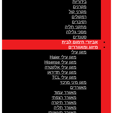
בידוריות
מקרנים
מקרני קול
רמקולים
רסיברים
מתקני תליה
מסכי גלילה
סטנדים
אביזרי חימום לבית
מיזוג ומאווררים
מזגן עילי
מזגן עילי Haier
מזגן עילי Hisense
מזגן עילי אלקטרה
מזגן עילי תדיראן
מזגן עילי TCL
מזגן מיני מרכזי
מאווררים
מאוורר עמוד
מאוורר רצפתי
מאוורר תיקרה
מאוורר תליה
מאוורר תעשייתי