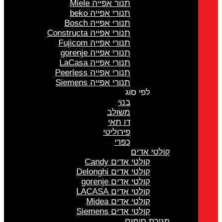
תנור אפייה Miele
תנורי אפייה beko
תנורי אפייה Bosch
תנורי אפייה Constructa
תנורי אפייה Fujicom
תנורי אפייה gorenje
תנורי אפייה LaCasa
תנורי אפייה Peerless
תנורי אפייה Siemens
לפי סוג
בנוי
משולב
דו תאי
פירוליטי
כפרי
קולטי אדים
קולטי אדים Candy
קולטי אדים Delonghi
קולטי אדים gorenje
קולטי אדים LACASA
קולטי אדים Midea
קולטי אדים Siemens
מגירת חימום