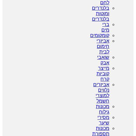
לחם
בלנדרים
ומוטות
בלנדרים
ברי
מים
קומקומים
אביזרי
חימום
לבית
שואבי
אבק
מייצר
קוביות
קרח
אביזרים
נלווים
למוצרי
חשמל
מכונות
גילוח
מסירי
שיער
מכונות
תספורת