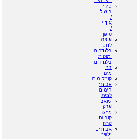
ומיחמים
סירי
בישול
/
אידוי
/
טיגון
אופה
לחם
בלנדרים
ומוטות
בלנדרים
ברי
מים
קומקומים
אביזרי
חימום
לבית
שואבי
אבק
מייצר
קוביות
קרח
אביזרים
נלווים