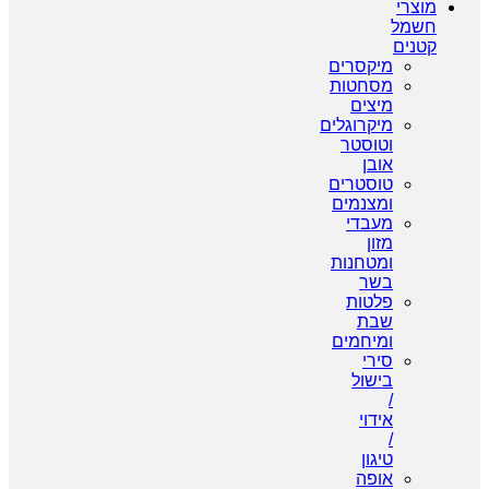
מוצרי
חשמל
קטנים
מיקסרים
מסחטות
מיצים
מיקרוגלים
וטוסטר
אובן
טוסטרים
ומצנמים
מעבדי
מזון
ומטחנות
בשר
פלטות
שבת
ומיחמים
סירי
בישול
/
אידוי
/
טיגון
אופה