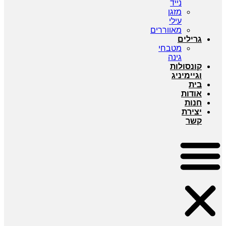
נייד
מזגן
עילי
מאווררים
גרילים
מטבחי
גינה
קונסולות
וגיימיניג
בית
אודות
חנות
יצירת
קשר