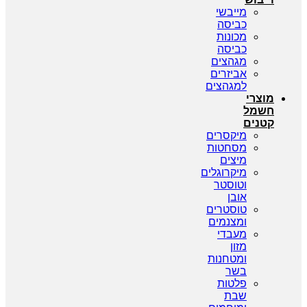
מייבשי
כביסה
מכונות
כביסה
מגהצים
אביזרים
למגהצים
מוצרי
חשמל
קטנים
מיקסרים
מסחטות
מיצים
מיקרוגלים
וטוסטר
אובן
טוסטרים
ומצנמים
מעבדי
מזון
ומטחנות
בשר
פלטות
שבת