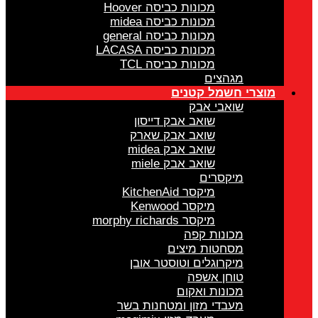
מכונות כביסה Hoover
מכונות כביסה midea
מכונות כביסה general
מכונות כביסה LACASA
מכונות כביסה TCL
מגהצים
מוצרי חשמל קטנים
שואבי אבק
שואב אבק דייסון
שואב אבק שארק
שואב אבק midea
שואב אבק miele
מיקסרים
מיקסר KitchenAid
מיקסר Kenwood
מיקסר morphy richards
מכונות קפה
מסחטות מיצים
מיקרוגלים וטוסטר אובן
טוחן אשפה
מכונות ואקום
מעבדי מזון ומטחנות בשר