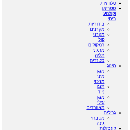
טלוויזיות
סטריאו
וקולנוע
ביתי
בידוריות
מקרנים
מקרני
קול
רמקולים
מתקני
תליה
סטנדים
מיזוג
מזגן
מיני
מרכזי
מזגן
נייד
מזגן
עילי
מאווררים
גרילים
מטבחי
גינה
קונסולות