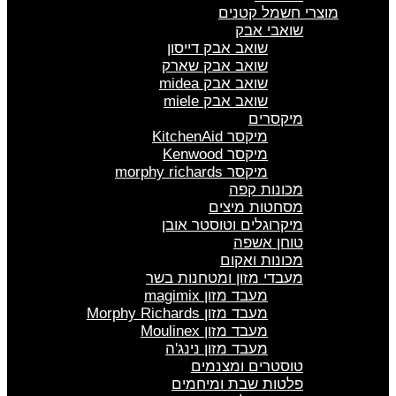
מוצרי חשמל קטנים
שואבי אבק
שואב אבק דייסון
שואב אבק שארק
שואב אבק midea
שואב אבק miele
מיקסרים
מיקסר KitchenAid
מיקסר Kenwood
מיקסר morphy richards
מכונות קפה
מסחטות מיצים
מיקרוגלים וטוסטר אובן
טוחן אשפה
מכונות ואקום
מעבדי מזון ומטחנות בשר
מעבד מזון magimix
מעבד מזון Morphy Richards
מעבד מזון Moulinex
מעבד מזון נינג'ה
טוסטרים ומצנמים
פלטות שבת ומיחמים