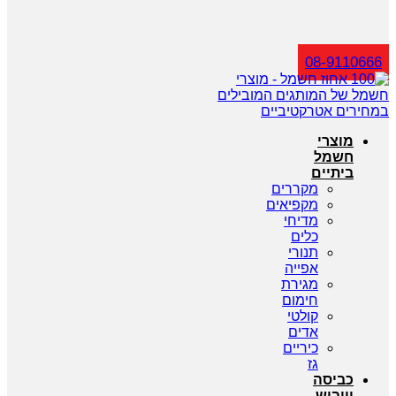
חיפוש
08-9110666
מוצרי
חשמל
ביתיים
מקררים
מקפיאים
מדיחי
כלים
תנורי
אפייה
מגירת
חימום
קולטי
אדים
כיריים
גז
כביסה
וייבוש