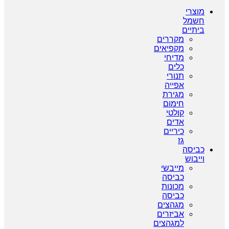
מוצרי
חשמל
ביתיים
מקררים
מקפיאים
מדיחי
כלים
תנורי
אפייה
מגירת
חימום
קולטי
אדים
כיריים
גז
כביסה
וייבוש
מייבשי
כביסה
מכונות
כביסה
מגהצים
אביזרים
למגהצים