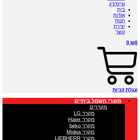
וגיימיניג
בית
אודות
חנות
יצירת
קשר
0
₪
0
עגלת קניות
מוצרי חשמל ביתיים
מקררים
מקרר LG
מקרר Haier
מקרר beko
מקרר Midea
מקרר LIEBHERR