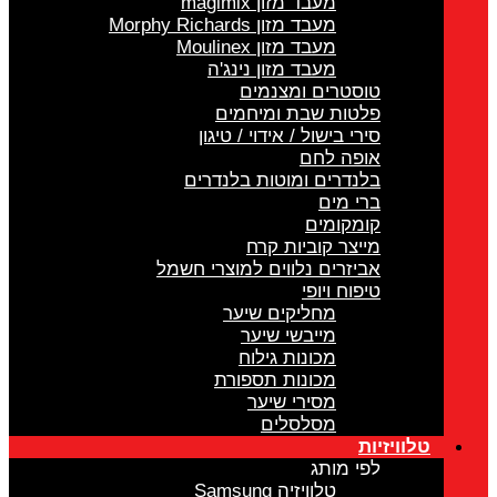
מעבד מזון magimix
מעבד מזון Morphy Richards
מעבד מזון Moulinex
מעבד מזון נינג'ה
טוסטרים ומצנמים
פלטות שבת ומיחמים
סירי בישול / אידוי / טיגון
אופה לחם
בלנדרים ומוטות בלנדרים
ברי מים
קומקומים
מייצר קוביות קרח
אביזרים נלווים למוצרי חשמל
טיפוח ויופי
מחליקים שיער
מייבשי שיער
מכונות גילוח
מכונות תספורת
מסירי שיער
מסלסלים
טלוויזיות
לפי מותג
טלוויזיה Samsung