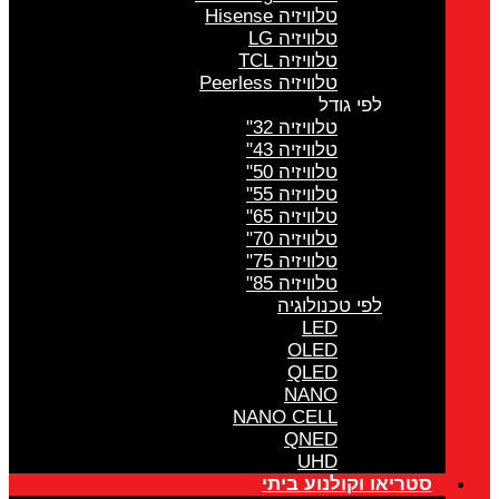
טלוויזיה Hisense
טלוויזיה LG
טלוויזיה TCL
טלוויזיה Peerless
לפי גודל
טלוויזיה 32"
טלוויזיה 43"
טלוויזיה 50"
טלוויזיה 55"
טלוויזיה 65"
טלוויזיה 70"
טלוויזיה 75"
טלוויזיה 85"
לפי טכנולוגיה
LED
OLED
QLED
NANO
NANO CELL
QNED
UHD
סטריאו וקולנוע ביתי