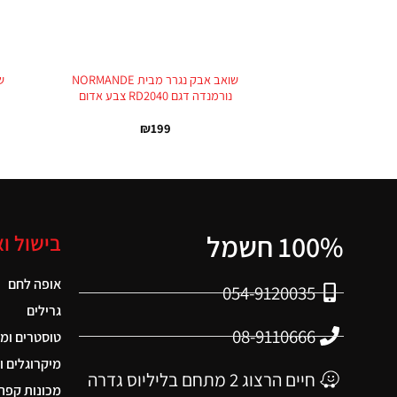
+
שואב אבק נגרר מבית NORMANDE
נורמנדה דגם RD2040 צבע אדום
₪
199
100% חשמל
בישול ו
אופה לחם
054-9120035
גרילים
08-9110666
טוסטרים ומ
מיקרוגלים ו
חיים הרצוג 2 מתחם בליליוס גדרה
מכונות קפה