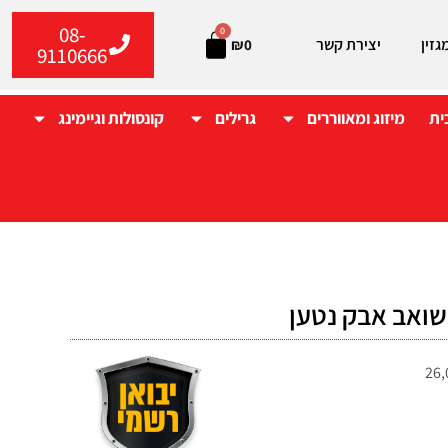
08-
0
גזין
יצירת קשר
₪
0
9110666
ית
מיזוג ומאווררים
גרילים
קונסולות וגיימינג