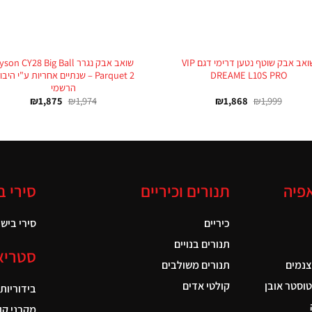
+
שואב אבק שוטף נטען דרימי דגם VIP
שואב אבק נגרר son CY28 Big Ball
DREAME L10S PRO
Parquet 2 – שנתיים אחריות ע"י היבו
הרשמי
₪
1,875
₪
1,974
₪
1,868
₪
1,999
אפיה
תנורים וכיריים
סירי ב
כיריים
סירי בישול
תנורים בנויים
סטריא
צנמים
תנורים משולבים
טוסטר אובן
קולטי אדים
בידוריות
מקרני קו