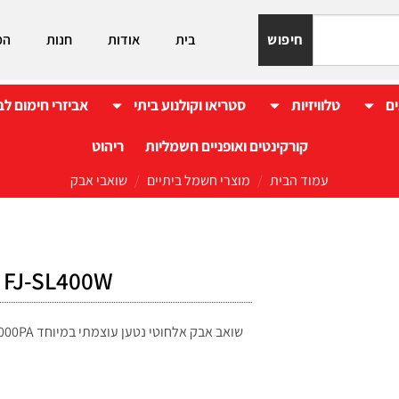
חיפוש
בית
אודות
חנות
המ
ים
טלוויזיות
סטריאו וקולנוע ביתי
אביזרי חימום לב
קורקינטים ואופניים חשמליות
ריהוט
עמוד הבית
/
מוצרי חשמל ביתיים
/
שואבי אבק
FJ-SL400W שואב אבק נטען
שואב אבק אלחוטי נטען עוצמתי במיוחד 26,000PA