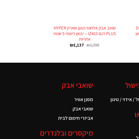
+
+
Dy
שואב אבק אלחוטי נטען שארק HYPER
אן
PLUS דגם IZ413 – יבואן רישמי 5 שנות
אחריות
₪
1,137
₪
1,390
ישול
שואבי אבק
 / אידוי / טיגון
מסנן אוויר
שואבי אבק
ו
אביזרי חימום לבית
מיקסרים ובלנדרים
ל