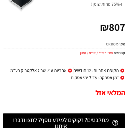
ו-75% פחות שומן!
₪
807
מק"ט
OP300
קטגוריה
סירי בישול / אידוי / טיגון
תקופת אחריות: 12 חודשים
אחריות ע״י: שריג אלקטריק בע"מ
זמן אספקה: עד 7 ימי עסקים
המלאי אזל
מתלבטים? זקוקים למידע נוסף? לחצו ודברו
איתנו