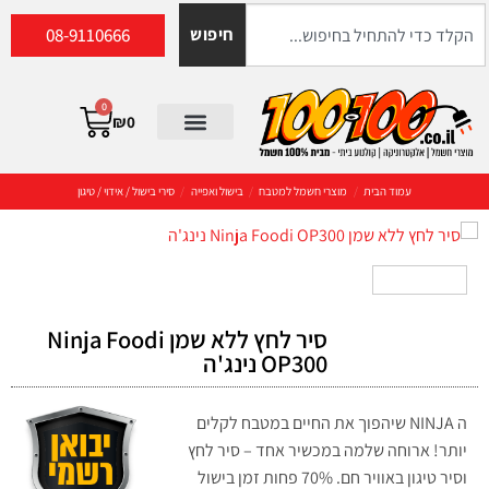
08-9110666
חיפוש
0
₪
0
עמוד הבית
/
מוצרי חשמל למטבח
/
בישול ואפייה
/
סירי בישול / אידוי / טיגון
סיר לחץ ‏ללא שמן Ninja Foodi
OP300 נינג'ה
ה NINJA שיהפוך את החיים במטבח לקלים
יותר! ארוחה שלמה במכשיר אחד – סיר לחץ
וסיר טיגון באוויר חם. 70% פחות זמן בישול