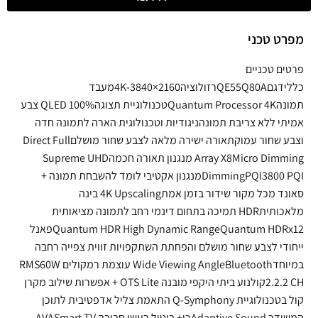
מפרט טכני
פרטים טכניים
כללידגםQE55Q80Aרזולוציה4K-3840×2160מעבד
תמונהQuantum Processor 4Kטכנולוגיית תצוגהQLED 100% צבע
אמיתי ללא צריבת תמונהניגודיות וטכנולוגית הארה לתמונה חדה
וצבע שחור עמוקתאורה ישירה מלאה לצבע שחור מושלםDirect Full
Array X8Micro Dimming מנגנון תאורה חכמהSupreme UHD
DimmingPQI3800 PQIמנגנון אקטיבי לומד להשבחת תמונה +
סאונד מכל מקור שידור בזמן אמת4K Upscaling בינה
מלאכותיתHDR תמיכה בתחום דינמי רחב לתמונה מציאותית
Quantum HDR High Dynamic RangeQuantum HDRx12פאנל
ייחודי לצבע שחור מושלם והפחתת השתקפויות זווית צפייה רחבה
במיוחדWide Viewing AngleBluetooth עוצמת רמקולים RMS60W
2.2.2 CHקולנוע ביתי היקפי מובנה OTS Lite + אפשרות שילוב מקרן
קול בטכנולוגיית Q-Symphony התאמת צליל אדפטיבית לתוכן
המשודר Adaptive Soundכן+ ביטול רעשי סביבה AVASmart TV