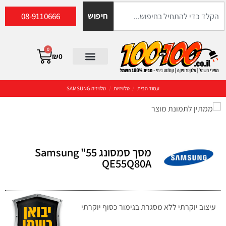
08-9110666
חיפוש
0
₪
0
עמוד הבית
/
טלוויזיות
/
טלוויזיה SAMSUNG
מסך סמסונג 55" Samsung
QE55Q80A
עיצוב יוקרתי ללא מסגרת בגימור כסוף יוקרתי