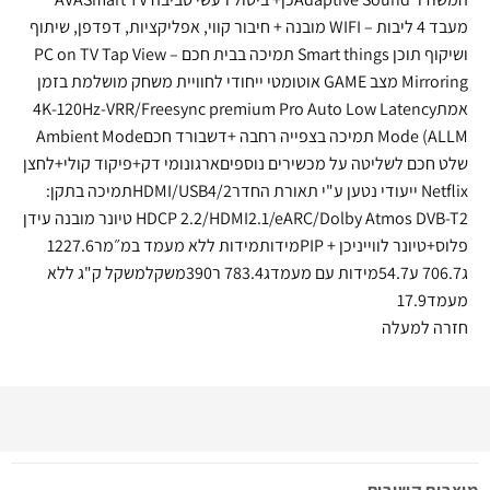
מעבד 4 ליבות – WIFI מובנה + חיבור קווי, אפליקציות, דפדפן, שיתוף
ושיקוף תוכן Smart things תמיכה בבית חכם PC on TV Tap View –
Mirroring מצב GAME אוטומטי ייחודי לחוויית משחק מושלמת בזמן
אמת4K-120Hz-VRR/Freesync premium Pro Auto Low Latency
Mode (ALLM תמיכה בצפייה רחבה +דשבורד חכםAmbient Mode
שלט חכם לשליטה על מכשירים נוספיםארגונומי דק+פיקוד קולי+לחצן
Netflix ייעודי נטען ע"י תאורת החדרHDMI/USB4/2תמיכה בתקן:
HDCP 2.2/HDMI2.1/eARC/Dolby Atmos DVB-T2 טיונר מובנה עידן
פלוס+טיונר לווייניכן + PIPמידותמידות ללא מעמד במ״מר1227.6
ג706.7 ע54.7מידות עם מעמדג783.4 ר390משקלמשקל ק"ג ללא
מעמד17.9
חזרה למעלה