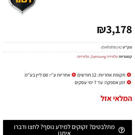
₪
3,178
מק"ט
d54ffdf9b142
קטגוריות
טלוויזיה Samsung
,
טלוויזיות
תקופת אחריות: 12 חודשים
אחריות ע״י: סם ליין בע"מ
זמן אספקה: עד 7 ימי עסקים
המלאי אזל
מתלבטים? זקוקים למידע נוסף? לחצו ודברו
איתנו