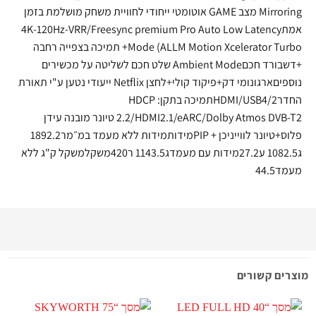
Mirroring מצב GAME אוטומטי ייחודי לחוויית משחק מושלמת בזמן
אמת4K-120Hz-VRR/Freesync premium Pro Auto Low Latency
Mode (ALLM Motion Xcelerator Turbo+ תמיכה בצפייה רחבה
+דשבורד חכםAmbient Mode שלט חכם לשליטה על מכשירים
נוספיםארגונומי דק+פיקוד קולי+לחצן Netflix ייעודי נטען ע"י תאורת
החדרHDMI/USB4/2תמיכה בתקן: HDCP
2.2/HDMI2.1/eARC/Dolby Atmos DVB-T2 טיונר מובנה עידן
פלוס+טיונר לווייניכן + PIPמידותמידות ללא מעמד במ״מר1892.2
ג1082.5 ע27.2מידות עם מעמדג1143.5 ר420משקלמשקל ק"ג ללא
מעמד44.5
מוצרים קשורים