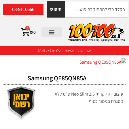
08-9110666
חיפוש
0
₪
0
עמוד הבית
/
טלוויזיות
/
טלוויזיה SAMSUNG
Samsung QE85QN85A
עיצוב דק יוקרתי Neo Slim 2.6 ס"מ ללא
מסגרת בגימור כסוף