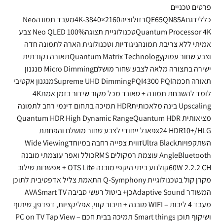
פרטים טכניים
כללידגםQE65QN85Aרזולוציה4K-3840×2160מעבד תמונהNeo
Quantum Processor 4Kטכנולוגיית תצוגהNeo QLED 100% צבע
אמיתי ללא צריבת תמונהניגודיות וטכנולוגית הארה לתמונה חדה
וצבע שחור עמוקQuantum Matrix Technologyתאורה נקודתית
ישירה בתצורה מלאה לצבע שחור מושלםMicro Dimming מנגנון
תאורה חכמהSupreme UHD DimmingPQI4300 PQIמנגנון אקטיבי
לומד להשבחת תמונה + סאונד מכל מקור שידור בזמן אמת4K
Upscaling בינה מלאכותיתHDR תמיכה בתחום דינמי רחב לתמונה
מציאותית Quantum HDR High Dynamic RangeQuantum HDR
x24 HDR10+/HLGפאנל ייחודי לצבע שחור מושלם והפחתת
השתקפויותUltra Blackזווית צפייה רחבה במיוחדWide Viewing
AngleBluetooth עוצמת רמקולים RMSכולל ואפר עוצמתי מובנה
60W 2.2.2 CHקולנוע ביתי היקפי מובנה OTS Lite + אפשרות שילוב
מקרן קול בטכנולוגיית Q-Symphony התאמת צליל אדפטיבית לתוכן
המשודר Adaptive Soundכן+ ביטול רעשי סביבה AVASmart TV
מעבד 4 ליבות – WIFI מובנה + חיבור קווי, אפליקציות, דפדפן, שיתוף
ושיקוף תוכן Smart things תמיכה בבית חכם PC on TV Tap View –