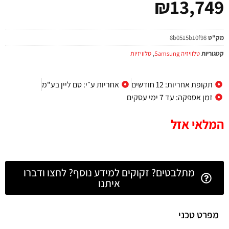
₪
13,749
מק"ט
8b0515b10f98
קטגוריות
טלוויזיה Samsung
,
טלוויזיות
תקופת אחריות: 12 חודשים
אחריות ע״י: סם ליין בע"מ
זמן אספקה: עד 7 ימי עסקים
המלאי אזל
מתלבטים? זקוקים למידע נוסף? לחצו ודברו
איתנו
מפרט טכני