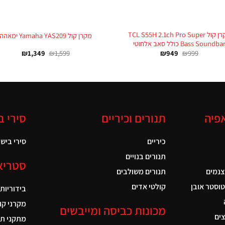
+
מקרן קול TCL S55H 2.1ch Pro Super
מקרן קול Yamaha YAS209 ימאהה
Bass Soundba כולל סאב אלחוטי
₪
1,349
₪
1,599
₪
949
₪
999
אפיה
תנורים וכיריים
סירי ב
כיריים
סירי בישול
תנורים בנויים
סטריא
צנמים
תנורים משולבים
טוסטר אובן
קולטי אדים
בידוריות
מקרני קו
מכונות כביסה ומייבשים
ים
מתקני תל