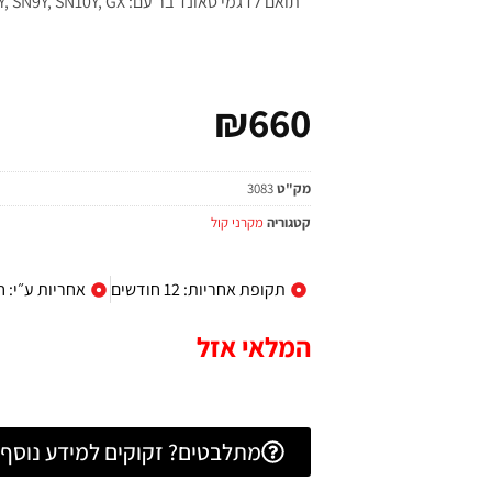
תואם לדגמי סאונד בר עם: SL7Y, SL9Y, SL10Y, SN7Y, SN9Y, SN10Y, GX
₪
660
מק"ט
3083
קטגוריה
מקרני קול
תקופת אחריות: 12 חודשים
אחריות ע״י: 
המלאי אזל
מתלבטים? זקוקים למידע נוסף? 