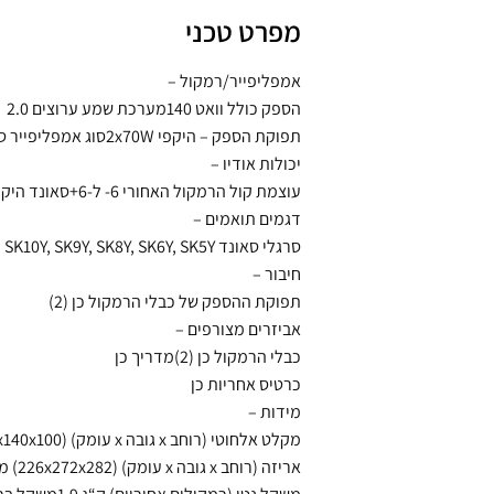
מפרט טכני
אמפליפייר/רמקול –
הספק כולל וואט 140מערכת שמע ערוצים 2.0
תפוקת הספק – היקפי 2x70Wסוג אמפליפייר סוג-D
יכולות אודיו –
עוצמת קול הרמקול האחורי 6- ל-6+סאונד היקפי ממקור סטריאו כן
דגמים תואמים –
סרגלי סאונד LG 2018 SL10YG, SL9YG, SL8YG, SL7Y, SL5Y, SL4Y, SK10Y, SK9Y, SK8Y, SK6Y, SK5Y
חיבור –
תפוקת ההספק של כבלי הרמקול כן (2)
אביזרים מצורפים –
כבלי הרמקול כן (2)מדריך כן
כרטיס אחריות כן
מידות –
מקלט אלחוטי (רוחב x גובה x עומק) (100x140x100) מ“מרמקולים (רוחב x גובה x עומק) (175x220x60) מ“מ
אריזה (רוחב x גובה x עומק) (226x272x282) מ“ממשקל נטו (מקלט אלחוטי) ק“ג 1