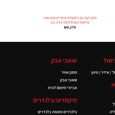
+
+
מקרן קול עם רמקולים אחוריים וסאבוופר
אלחוטי דגם S95TR אל גי LG
₪
6,170
ישול
שואבי אבק
 / אידוי / טיגון
מסנן אוויר
שואבי אבק
ו
אביזרי חימום לבית
מיקסרים ובלנדרים
ל
יה
בלנדרים ומוטות בלנדרים