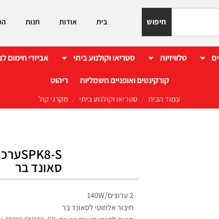
חיפוש
בית
אודות
חנות
המ
ים
טלוויזיות
סטריאו וקולנוע ביתי
אביזרי חימום לב
קורקינטים ואופניים חשמליות
ריהוט
עמוד הבית
/
סטריאו וקולנוע ביתי
/
מקרני קול
סאונד בר
2 ערוצים/140W
חיבור אלחוטי לסאונד בר