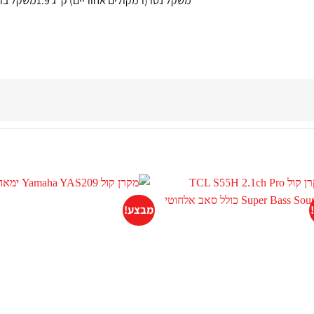
משקל נטו (רמקולים אחוריים) ק“ג 1.9משקל ברוטו (אריזה) ק“ג 3.4
מבצע!