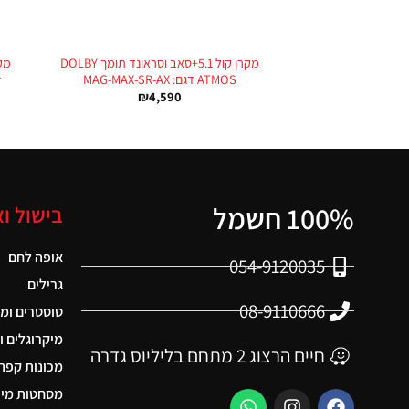
+
מקרן קול 5.1+סאב וסראונד תומך DOLBY
ATMOS דגם: MAG-MAX-SR-AX
r
₪
4,590
100% חשמל
בישול ו
אופה לחם
054-9120035
גרילים
08-9110666
טוסטרים ומ
מיקרוגלים ו
חיים הרצוג 2 מתחם בליליוס גדרה
מכונות קפה
מסחטות מיצ