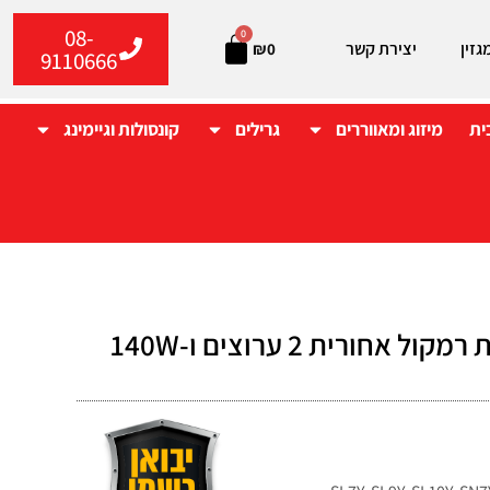
08-
0
גזין
יצירת קשר
₪
0
9110666
ית
מיזוג ומאווררים
גרילים
קונסולות וגיימינג
SPK8-Sערכת רמקול אחורית 2 ערוצים ו-140W