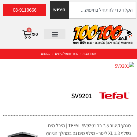
08-9110666
חיפוש
0
₪
0
עמוד הבית
/
מוצרי חשמל ביתיים
/
מגהצים
SV9201
מגהץ קיטור 7.5 בר TEFAL SV9201 | מיכל מים
נשלף XL 1.8 ליטר– מילוי מים גם במהלך הגיהוץ