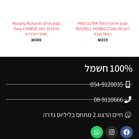
מגהץ אדים דיגיטלי PRO ULTRA
מגהץ אדים Morphy Richards
דגם RUSSELL HOBBS 27281-56
Easy CHARGE 360 303250
ראסל הובס
מורפי ריצ'רדס
₪
269
₪
219
100% חשמל
054-9120035
08-9110666
חיים הרצוג 2 מתחם בליליוס גדרה