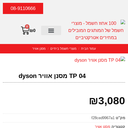
08-9110666
0
₪
0
סטריאו וקולנוע ביתי
יצירת קשר
כביסה וייבוש
מוצרי חשמל קטנים
מוצרי חשמל ביתיים
קונסולות וגיימיניג
עמוד הבית
/
מוצרי חשמל ביתיים
/
מסנן אוויר
TP 04 מסנן אוויר dyson
₪
3,080
מק"ט
f28ced9967a1
קטגוריה
מסנן אוויר